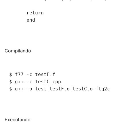
      return
      end
Compilando
$ f77 -c testF.f
$ g++ -c testC.cpp
$ g++ -o test testF.o testC.o -lg2c
Executando