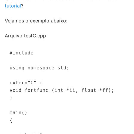
tutorial
?
Vejamos o exemplo abaixo:
Arquivo testC.cpp
#include 
using namespace std;
extern"C" {
void fortfunc_(int *ii, float *ff);
}
main()
{