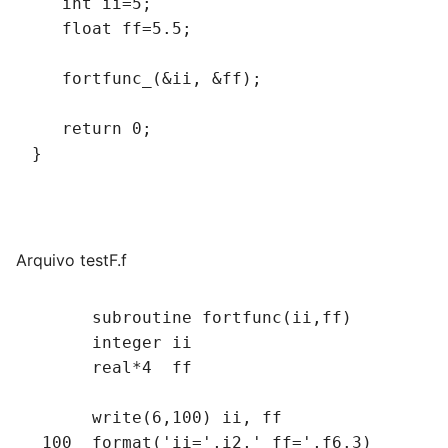
   int ii=5;
   float ff=5.5;
   fortfunc_(&ii, &ff);
   return 0;
}
Arquivo testF.f
      subroutine fortfunc(ii,ff)
      integer ii
      real*4  ff
      write(6,100) ii, ff
 100  format('ii=',i2,' ff=',f6.3)