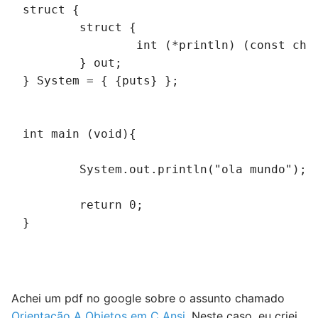
struct {
        struct {
                int (*println) (const cha
        } out;
} System = { {puts} };
int main (void){
        System.out.println("ola mundo");
        return 0;
}
Achei um pdf no google sobre o assunto chamado
Orientação A Objetos em C Ansi
. Neste caso, eu criei