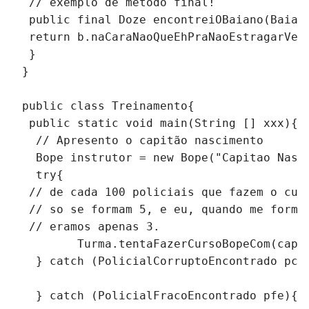
 // exemplo de método final!
 public final Doze encontreiOBaiano(Baian
 return b.naCaraNaoQueEhPraNaoEstragarVel
 }
}
public class Treinamento{
 public static void main(String [] xxx){
  // Apresento o capitão nascimento
  Bope instrutor = new Bope("Capitao Nasc
  try{
 // de cada 100 policiais que fazem o cur
 // so se formam 5, e eu, quando me forme
 // eramos apenas 3.  
        Turma.tentaFazerCursoBopeCom(capi
  } catch (PolicialCorruptoEncontrado pce
  } catch (PolicialFracoEncontrado pfe){