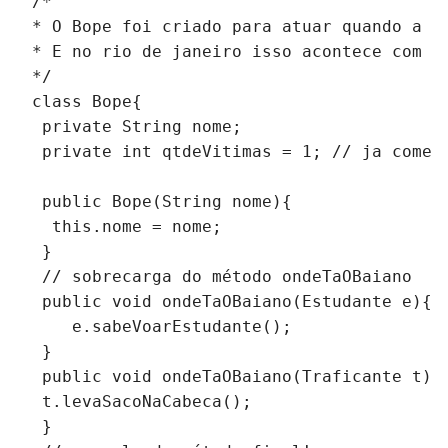
/*
* O Bope foi criado para atuar quando a p
* E no rio de janeiro isso acontece com b
*/
class Bope{      
 private String nome; 
 private int qtdeVitimas = 1; // ja começ
 public Bope(String nome){
  this.nome = nome;
 }  
 // sobrecarga do método ondeTaOBaiano
 public void ondeTaOBaiano(Estudante e){
    e.sabeVoarEstudante();
 }
 public void ondeTaOBaiano(Traficante t){
 t.levaSacoNaCabeca();
 }