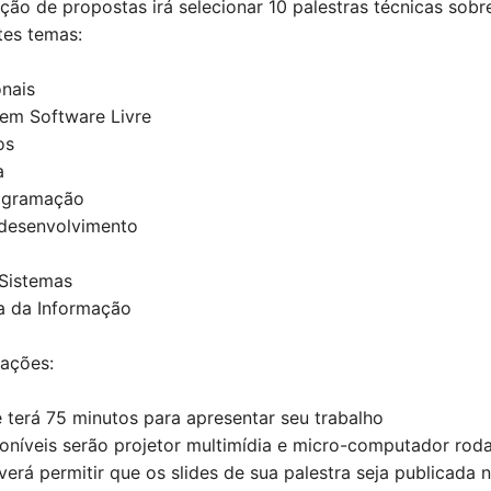
ção de propostas irá selecionar 10 palestras técnicas sobr
tes temas:
nais
em Software Livre
os
a
ogramação
 desenvolvimento
 Sistemas
a da Informação
ações:
 terá 75 minutos para apresentar seu trabalho
poníveis serão projetor multimídia e micro-computador ro
verá permitir que os slides de sua palestra seja publicada 