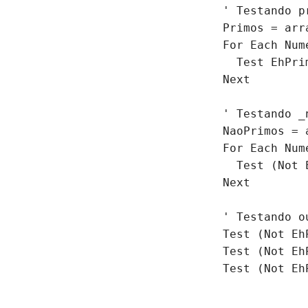
' Testando p
Primos = arr
For Each Num
  Test EhPri
Next
' Testando _
NaoPrimos = 
For Each Num
  Test (Not 
Next
' Testando o
Test (Not Eh
Test (Not Eh
Test (Not Eh