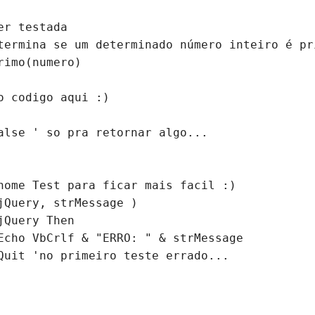
er testada
termina se um determinado número inteiro é pr
rimo(numero)
o codigo aqui :)
alse ' so pra retornar algo...
nome Test para ficar mais facil :)
jQuery, strMessage ) 
jQuery Then
Echo VbCrlf & "ERRO: " & strMessage
Quit 'no primeiro teste errado...