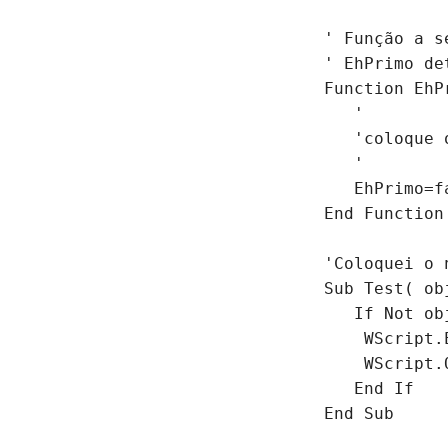
' Função a s
' EhPrimo de
Function EhP
   '
   'coloque 
   '
   EhPrimo=f
End Function
'Coloquei o 
Sub Test( ob
   If Not ob
    WScript.
    WScript.
   End If
End Sub