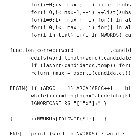
       for(i=0;i<  max ;++i) ++list[subst
       for(i=0;i< max-1;++i) ++list[subst
       for(i=0;i<  max ;++i) for(j in alp
       for(i=0;i<= max ;++i) for(j in alp
       for(i in list) if(i in NWORDS) can
function correct(word            ,candida
       edits(word,length(word),candidates
       if (!asort(candidates,temp)) for(i
       return (max = asorti(candidates)) 
BEGIN{ if (ARGC == 1) ARGV[ARGC++] = "big
       while(++i<=length(x="abcdefghijklm
       IGNORECASE=RS="[^"x"]+" }
{      ++NWORDS[tolower($1)]   }
END{   print (word in NWORDS) ? word : "c