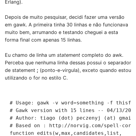
Erlang).
Depois de muito pesquisar, decidi fazer uma versão
em gawk. A primeira tinha 30 linhas e não funcionava
muito bem, arrumando e testando cheguei a esta
forma final com apenas 15 linhas.
Eu chamo de linha um
statement
completo do awk.
Perceba que nenhuma linha dessas possui o separador
de statement
;
(ponto-e-virgula), exceto quando estou
utilizando o for no estilo C.
# Usage: gawk -v word=something -f thisfi
# Gawk version with 15 lines -- 04/13/200
# Author: tiago (dot) peczenyj (at) gmail
# Based on : http://norvig.com/spell-corr
function edits(w,max,candidates,list,    