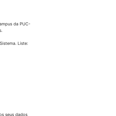
Campus da PUC-
s.
istema. Liste:
os seus dados