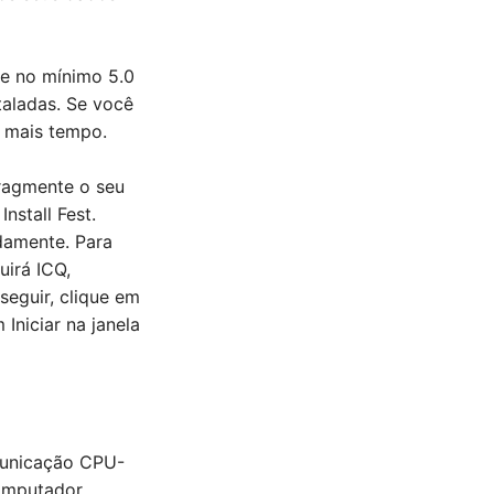
de no mínimo 5.0
taladas. Se você
r mais tempo.
fragmente o seu
nstall Fest.
damente. Para
uirá ICQ,
seguir, clique em
Iniciar na janela
omunicação CPU-
computador