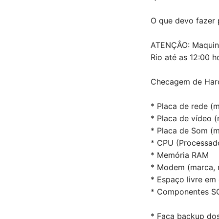
O que devo fazer p
ATENÇÂO: Maquina
Rio até as 12:00 h
Checagem de Hardw
* Placa de rede (
* Placa de vídeo 
* Placa de Som (m
* CPU (Processad
* Memória RAM
* Modem (marca, 
* Espaço livre em
* Componentes SC
* Faça backup dos