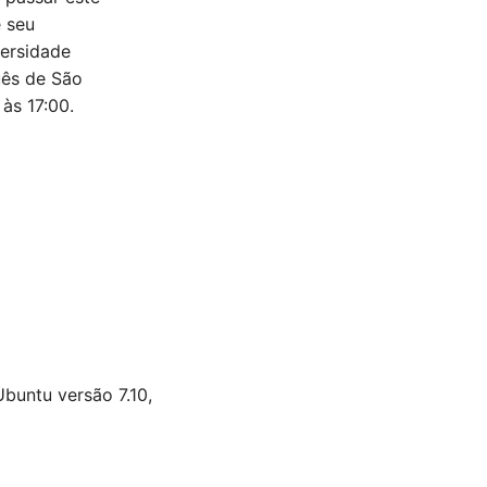
e seu
versidade
uês de São
às 17:00.
Ubuntu versão 7.10,