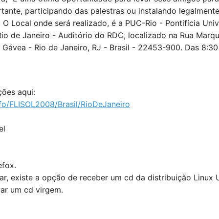
rtante, participando das palestras ou instalando legalment
 O Local onde será realizado, é a PUC-Rio - Pontifícia Uni
Rio de Janeiro - Auditório do RDC, localizado na Rua Marq
 Gávea - Rio de Janeiro, RJ - Brasil - 22453-900. Das 8:30 
ções aqui:
.info/FLISOL2008/Brasil/RioDeJaneiro
el
efox.
r, existe a opção de receber um cd da distribuição Linux 
var um cd virgem.