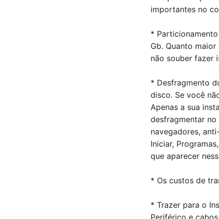
importantes no c
* Particionamento
Gb. Quanto maior f
não souber fazer i
* Desfragmento do
disco. Se você não
Apenas a sua inst
desfragmentar no W
navegadores, anti-
Iniciar, Programas
que aparecer nesse
* Os custos de tr
* Trazer para o I
Periférico e cabo