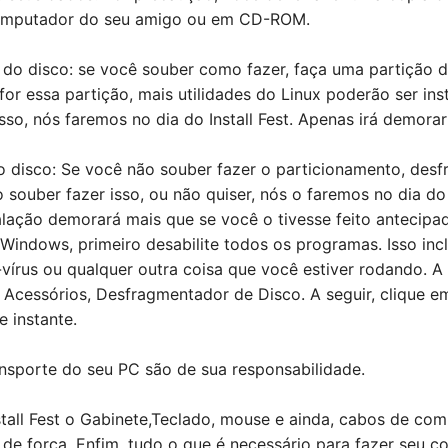
omputador do seu amigo ou em CD-ROM.
 do disco: se você souber como fazer, faça uma partição 
or essa partição, mais utilidades do Linux poderão ser ins
sso, nós faremos no dia do Install Fest. Apenas irá demora
 disco: Se você não souber fazer o particionamento, des
 souber fazer isso, ou não quiser, nós o faremos no dia do I
alação demorará mais que se você o tivesse feito antecipa
indows, primeiro desabilite todos os programas. Isso incl
vírus ou qualquer outra coisa que você estiver rodando. A 
, Acessórios, Desfragmentador de Disco. A seguir, clique em 
 instante.
ansporte do seu PC são de sua responsabilidade.
nstall Fest o Gabinete,Teclado, mouse e ainda, cabos de c
s de força. Enfim, tudo o que é necessário para fazer seu 