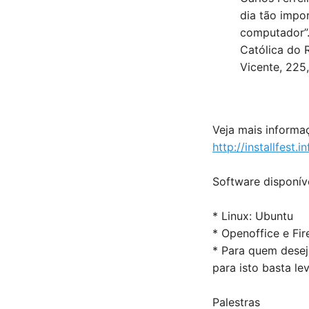
dia tão impo
computador”.
Católica do 
Vicente, 225,
Veja mais informa
http://installfest
Software disponív
* Linux: Ubuntu
* Openoffice e Fir
* Para quem deseja
para isto basta le
Palestras