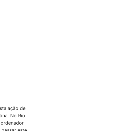
nstalação de
ina. No Rio
oordenador
 passar este