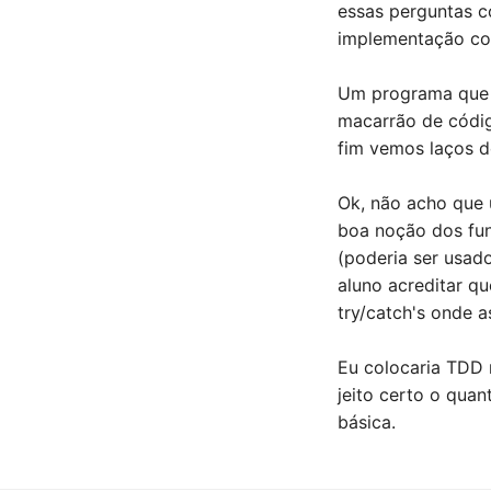
essas perguntas c
implementação co
Um programa que t
macarrão de códig
fim vemos laços d
Ok, não acho que
boa noção dos fun
(poderia ser usad
aluno acreditar qu
try/catch's onde a
Eu colocaria TDD
jeito certo o quan
básica.