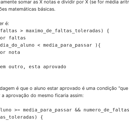
amente somar as X notas e dividir por X (se for média arit
ções matemáticas básicas.
r é:
faltas > maximo_de_faltas_toleradas) {
or faltas
dia_do_aluno < media_para_passar ){
or nota
em outro, esta aprovado
dagem é que o aluno estar aprovado é uma condição "que 
 a aprovação do mesmo ficaria assim:
luno >= media_para_passar && numero_de_falta
as_toleradas) {