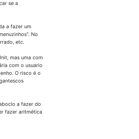
car se a
da a fazer um
menuzinhos". No
rado, etc.
Unit, mas uma com
ria com o usuario
enho. O risco é o
gigantescos
boclo a fazer do
r fazer aritmética