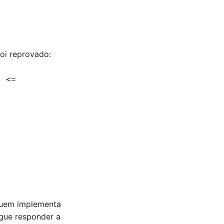
foi reprovado:
s <=
 Quem implementa
gue responder a