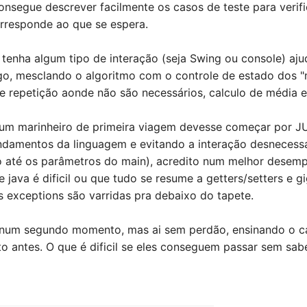
onsegue descrever facilmente os casos de teste para verifi
rresponde ao que se espera.
enha algum tipo de interação (seja Swing ou console) aju
o, mesclando o algoritmo com o controle de estado dos "
e repetição aonde não são necessários, calculo de média er
 um marinheiro de primeira viagem devesse começar por J
damentos da linguagem e evitando a interação desnecessá
o até os parâmetros do main), acredito num melhor desemp
e java é dificil ou que tudo se resume a getters/setters e 
s exceptions são varridas pra debaixo do tapete.
 num segundo momento, mas ai sem perdão, ensinando o ca
to antes. O que é dificil se eles conseguem passar sem sabe