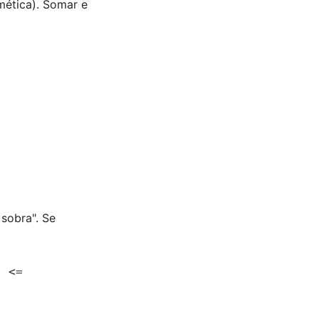
mética). Somar e
sobra". Se
s <=