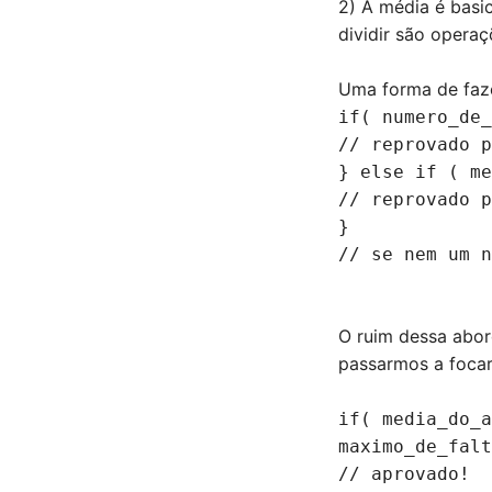
2) A média é basic
dividir são opera
Uma forma de faze
if( numero_de_
// reprovado p
} else if ( me
// reprovado p
}
// se nem um n
O ruim dessa abor
passarmos a focar
if( media_do_a
maximo_de_falt
// aprovado!