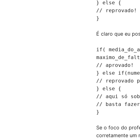
} else {
// reprovado!
}
É claro que eu po
if( media_do_a
maximo_de_falt
// aprovado!
} else if(nume
// reprovado p
} else {
// aqui só sob
// basta fazer
}
Se o foco do prof
corretamente um 